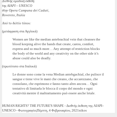
Διεθνής ομαδική έκθεση
της AIAPI – UNESCO
στην Opera Campana dei Caduti,
Rovereto, Ιταλία
Από το δελτίο τύπου:
(μετάφραση στα Αγγλικά)
Women are like the median antebrachial vein that cleanses the
blood keeping alive the hands that create, caress, comfort,
express and so much more… Any attempt of restriction blocks
the body of the world and any creativity on the other side it’s
abuse could also be deadly.
(πρωτότυπο στα Ιταλικά)
Le donne sono come la vena Median antebgachial, che pulisce il
sangue e tiene vive le mani che creano, che accarezzano, che
consolano, che esprimono e fanno tanto altro ancora… Ogni
tentativo di limitarla le blocca il corpo del mondo e ogni
creatività mentre il maltrattamento può essere anche letale.
HUMAN RIGHTS? THE FUTURE'S SHAPE - Διεθνής έκθεση της AIAPI–
UNESCO - Φωτογραφίες
Πέμπτη, 4 Φεβρουαρίου, 2021
nikos