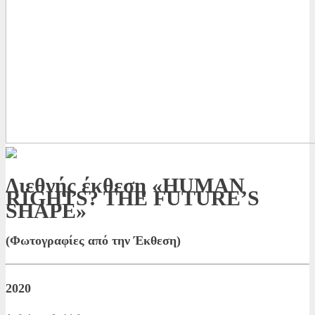
Διεθνής έκθεση «HUMAN
RIGHTS? THE FUTURE’S
SHAPE»
(Φωτογραφίες από την Έκθεση)
2020