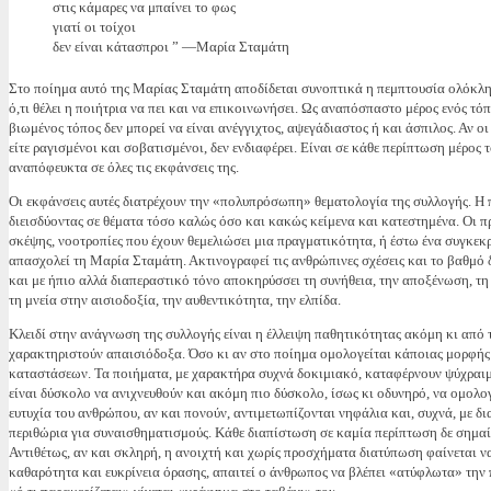
στις κάμαρες να μπαίνει το φως
γιατί οι τοίχοι
δεν είναι κάτασπροι ” —Μαρία Σταμάτη
Στο ποίημα αυτό της Μαρίας Σταμάτη αποδίδεται συνοπτικά η πεμπτουσία ολόκληρη
ό,τι θέλει η ποιήτρια να πει και να επικοινωνήσει. Ως αναπόσπαστο μέρος ενός τόπ
βιωμένος τόπος δεν μπορεί να είναι ανέγγιχτος, αψεγάδιαστος ή και άσπιλος. Αν 
είτε ραγισμένοι και σοβατισμένοι, δεν ενδιαφέρει. Είναι σε κάθε περίπτωση μέρος
αναπόφευκτα σε όλες τις εκφάνσεις της.
Οι εκφάνσεις αυτές διατρέχουν την «πολυπρόσωπη» θεματολογία της συλλογής. Η
διεισδύοντας σε θέματα τόσο καλώς όσο και κακώς κείμενα και κατεστημένα. Οι π
σκέψης, νοοτροπίες που έχουν θεμελιώσει μια πραγματικότητα, ή έστω ένα συγκεκ
απασχολεί τη Μαρία Σταμάτη. Ακτινογραφεί τις ανθρώπινες σχέσεις και το βαθμό δι
και με ήπιο αλλά διαπεραστικό τόνο αποκηρύσσει τη συνήθεια, την αποξένωση, τη 
τη μνεία στην αισιοδοξία, την αυθεντικότητα, την ελπίδα.
Κλειδί στην ανάγνωση της συλλογής είναι η έλλειψη παθητικότητας ακόμη κι από
χαρακτηριστούν απαισιόδοξα. Όσο κι αν στο ποίημα ομολογείται κάποιας μορφής 
καταστάσεων. Τα ποιήματα, με χαρακτήρα συχνά δοκιμιακό, καταφέρνουν ψύχραι
είναι δύσκολο να ανιχνευθούν και ακόμη πιο δύσκολο, ίσως κι οδυνηρό, να ομολ
ευτυχία του ανθρώπου, αν και πονούν, αντιμετωπίζονται νηφάλια και, συχνά, με δ
περιθώρια για συναισθηματισμούς. Κάθε διαπίστωση σε καμία περίπτωση δε σημαί
Αντιθέτως, αν και σκληρή, η ανοιχτή και χωρίς προσχήματα διατύπωση φαίνεται να
καθαρότητα και ευκρίνεια όρασης, απαιτεί ο άνθρωπος να βλέπει «ατύφλωτα» την π