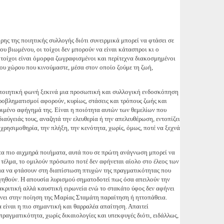
ς της ποιητικής συλλογής διότι συνειρμικά μπορεί να φτάσει σε
ου βιωμένου, οι τοίχοι δεν μπορούν να είναι κάτασπροι κι ο
οι τοίχοι είναι όμορφα ζωγραφισμένοι και περίτεχνα διακοσμημένοι
 του χώρου που κινούμαστε, μέσα στον οποίο ζούμε τη ζωή,
 ποιητική φωνή ξεκινά μια προσωπική και συλλογική ενδοσκόπηση
ροβληματισμοί αφορούν, κυρίως, στάσεις και τρόπους ζωής και
ριμένο αφήγημά της. Είναι η ποιότητα αυτών των θεμελίων που
αύγειάς τους, αναζητά την ελευθερία ή την απελευθέρωση, εντοπίζει
χρησιμοθηρία, την πλήξη, την κενότητα, χωρίς, όμως, ποτέ να ξεχνά
 τα πιο αιχμηρά ποιήματα, αυτά που σε πρώτη ανάγνωση μπορεί να
τέλμα, το ομιλούν πρόσωπο ποτέ δεν αφήνεται αίολο στο έλεος των
μα να φτάσουν στη διαπίστωση πτυχών της πραγματικότητας που
ογηθούν. Η απουσία λυρισμού σηματοδοτεί πως όσα απειλούν την
ιακριτική αλλά καυστική ειρωνεία ενώ το στακάτο ύφος δεν αφήνει
νει στην ποίηση της Μαρίας Σταμάτη παραίτηση ή ηττοπάθεια.
 είναι η πιο σημαντική και θαρραλέα απαίτηση. Απαιτεί
ραγματικότητα, χωρίς δικαιολογίες και υπεκφυγές διότι, ειδάλλως,